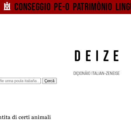
Conseggio pe-o
patrimònio ling
DEIZE
DIÇIONÄIO ITALIAN-ZENEISE
Çercâ
tita di certi animali