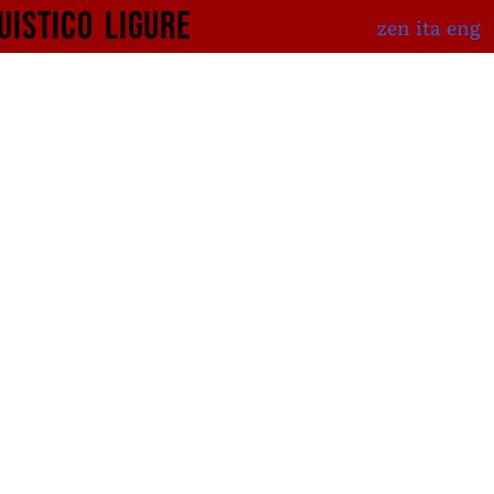
uistico
ligure
zen
ita
eng