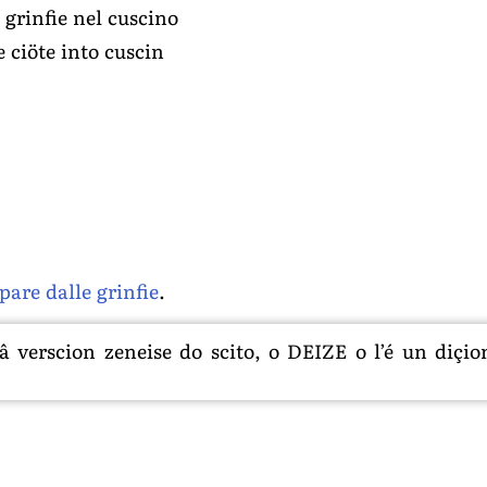
e grinfie nel cuscino
e ciöte into cuscin
pare dalle grinfie
.
 verscion zeneise do scito, o DEIZE o l’é un diçion