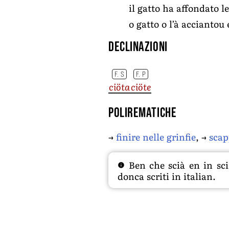
il gatto ha affondato l
o gatto o l’à acciantou 
Declinazioni
F. S
F. P
ciöta
ciöte
Polirematiche
→
finire nelle grinfie
, →
scap
Ben che scià en in sciâ
donca scriti in italian.