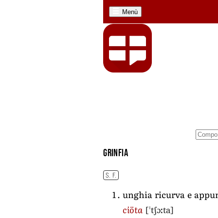
Menù
grinfia
S. F.
unghia ricurva e appun
[ˈtʃɔːta]
ciöta