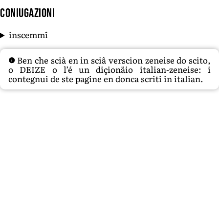
Coniugazioni
inscemmî
Ben che scià en in sciâ verscion zeneise do scito,
o DEIZE o l’é un diçionäio italian-zeneise: i
contegnui de ste pagine en donca scriti in italian.