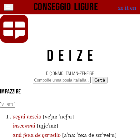
Conseggio ligure
ze
it
en
DEIZE
DIÇIONÄIO ITALIAN-ZENEISE
Çercâ
impazzire
V. INTR.
[veˈɲiː ˈneʃˑu]
vegnî nescio
[iŋʃeˈmiː]
inscemmî
[aˈnaː ˈføːa de sɛrˈvelˑu]
anâ feua de çervello