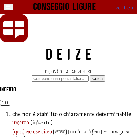
Conseggio ligure
ze
it
en
DEIZE
DIÇIONÄIO ITALIAN-ZENEISE
Çercâ
incerto
AGG.
che non è stabilito o chiaramente determinabile
1
[iŋˈsɛːrtu]
inçerto
[nu ˈeːse ˈtʃɛːu]
~
[ˈnw‿eːse
(qcs.)
no ëse ciæo
VERBO