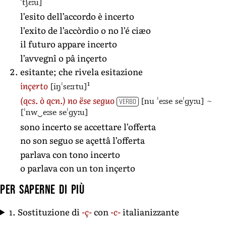
ˈtʃɛːu]
l’esito dell’accordo è incerto
l’exito de l’accòrdio o no l’é ciæo
il futuro appare incerto
l’avvegnî o pâ inçerto
esitante; che rivela esitazione
1
[iŋˈsɛːrtu]
inçerto
[nu ˈeːse seˈɡyːu]
~
(qcs. ò qcn.)
no ëse seguo
VERBO
[ˈnw‿eːse seˈɡyːu]
sono incerto se accettare l’offerta
no son seguo se açettâ l’offerta
parlava con tono incerto
o parlava con un ton inçerto
Per saperne di più
1. Sostituzione di
-ç-
con
-c-
italianizzante