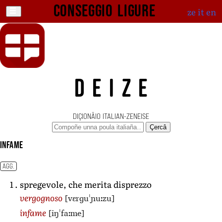
Conseggio ligure
ze
it
en
DEIZE
DIÇIONÄIO ITALIAN-ZENEISE
Çercâ
infame
AGG.
spregevole, che merita disprezzo
[vɛrɡuˈɲuːzu]
vergognoso
[iŋˈfaːme]
infame