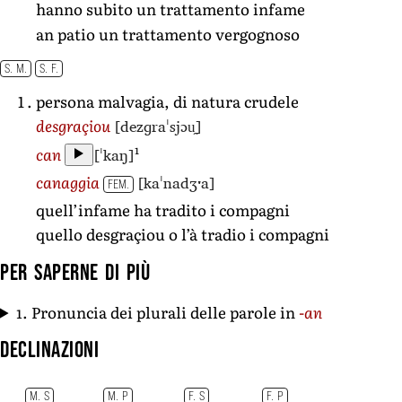
hanno subito un trattamento infame
an patio un trattamento vergognoso
S. M.
S. F.
persona malvagia, di natura crudele
[dezɡraˈsjɔu̯]
desgraçiou
1
[ˈkaŋ]
can
[kaˈnadʒˑa]
canaggia
FEM.
quell’infame ha tradito i compagni
quello desgraçiou o l’à tradio i compagni
Per saperne di più
1. Pronuncia dei plurali delle parole in
-an
Declinazioni
M. S
M. P
F. S
F. P