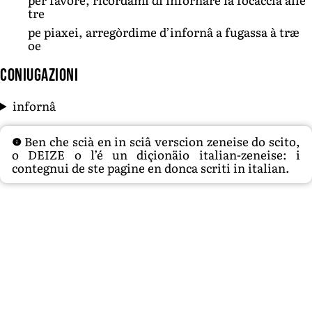
tre
pe piaxei, arregòrdime d’infornâ a fugassa à træ
oe
Coniugazioni
infornâ
Ben che scià en in sciâ verscion zeneise do scito,
o DEIZE o l’é un diçionäio italian-zeneise: i
contegnui de ste pagine en donca scriti in italian.