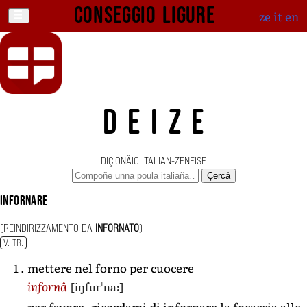
Conseggio ligure
ze
it
en
DEIZE
DIÇIONÄIO ITALIAN-ZENEISE
Çercâ
infornare
(REINDIRIZZAMENTO DA
INFORNATO
)
V. TR.
mettere nel forno per cuocere
[iŋfurˈnaː]
infornâ
per favore, ricordami di infornare la focaccia alle