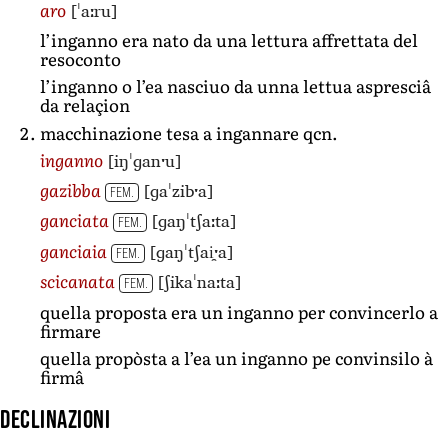
[ˈaːru]
aro
l’inganno era nato da una lettura affrettata del
resoconto
l’inganno o l’ea nasciuo da unna lettua aspresciâ
da relaçion
macchinazione tesa a ingannare qcn.
[iŋˈɡanˑu]
inganno
[ɡaˈzibˑa]
gazibba
FEM.
[ɡaŋˈtʃaːta]
ganciata
FEM.
[ɡaŋˈtʃai̯ˑa]
ganciaia
FEM.
[ʃikaˈnaːta]
scicanata
FEM.
quella proposta era un inganno per convincerlo a
firmare
quella propòsta a l’ea un inganno pe convinsilo à
firmâ
Declinazioni