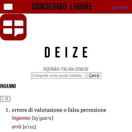
Conseggio ligure
ze
it
en
DEIZE
DIÇIONÄIO ITALIAN-ZENEISE
Çercâ
inganno
S. M.
errore di valutazione o falsa percezione
[iŋˈɡanˑu]
inganno
[eˈruː]
errô