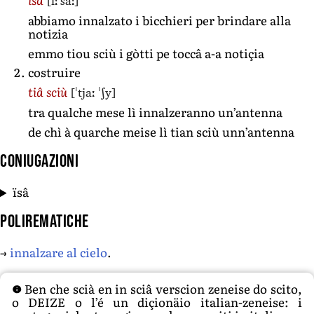
[iːˈsaː]
abbiamo innalzato i bicchieri per brindare alla
notizia
emmo tiou sciù i gòtti pe toccâ a-a notiçia
costruire
[ˈtjaː ˈʃy]
tiâ sciù
tra qualche mese lì innalzeranno un’antenna
de chì à quarche meise lì tian sciù unn’antenna
Coniugazioni
ïsâ
Polirematiche
→
innalzare al cielo
.
Ben che scià en in sciâ verscion zeneise do scito,
o DEIZE o l’é un diçionäio italian-zeneise: i