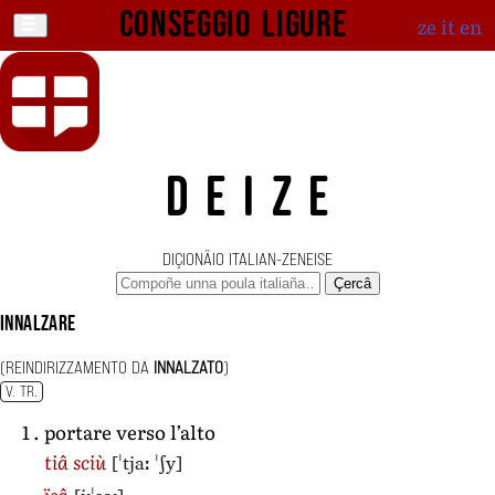
Conseggio ligure
ze
it
en
DEIZE
DIÇIONÄIO ITALIAN-ZENEISE
Çercâ
innalzare
(REINDIRIZZAMENTO DA
INNALZATO
)
V. TR.
portare verso l’alto
[ˈtjaː ˈʃy]
tiâ sciù
ïsâ