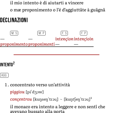
il mio intento è di aiutarti a vincere
o mæ proponimento o l’é d’aggiuttâte à guägnâ
Declinazioni
M. S
M. P
F. S
F. P
—
—
intençion
intençioin
proponimento
proponimenti
—
—
2
intento
AGG.
concentrato verso un’attività
[piˈdʒɔw]
piggiou
1
[kuŋseŋˈtrɔu̯]
~
[kuŋtʃeŋˈtrɔu̯]
conçentrou
il monaco era intento a leggere e non sentî che
avevano bussato alla porta