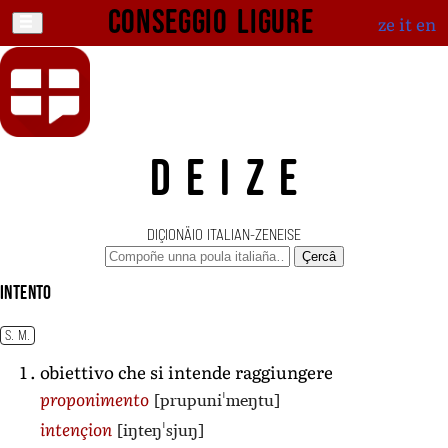
Conseggio ligure
ze
it
en
DEIZE
DIÇIONÄIO ITALIAN-ZENEISE
Çercâ
intento
S. M.
obiettivo che si intende raggiungere
[prupuniˈmeŋtu]
proponimento
[iŋteŋˈsjuŋ]
intençion