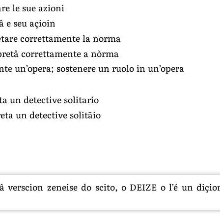
re le sue azioni
 e seu açioin
retare correttamente la norma
erpretâ correttamente a nòrma
te un’opera; sostenere un ruolo in un’opera
ta un detective solitario
reta un detective solitäio
 verscion zeneise do scito, o DEIZE o l’é un diçion