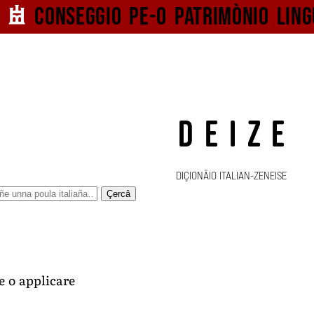
Conseggio pe-o
patrimònio ling
DEIZE
DIÇIONÄIO ITALIAN-ZENEISE
Çercâ
e o applicare