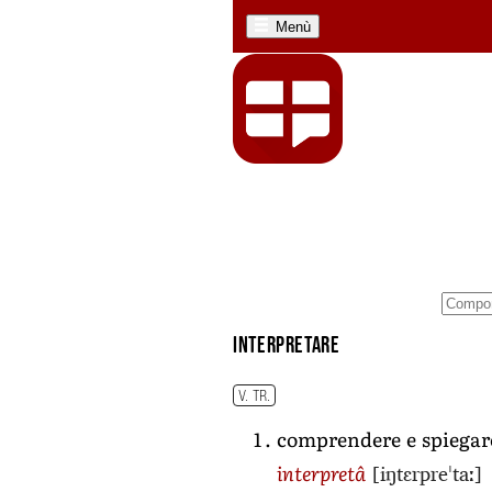
Menù
interpretare
V. TR.
comprendere e spiegar
[iŋtɛrpreˈtaː]
interpretâ