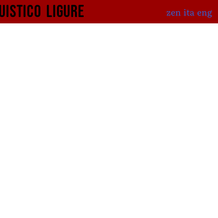
uistico
ligure
zen
ita
eng