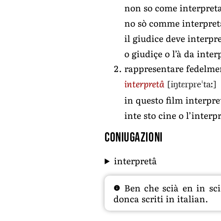
non so come interpreta
no sò comme interpretâ
il giudice deve interp
o giudiçe o l’à da int
rappresentare fedelmen
[iŋtɛrpreˈtaː]
interpretâ
in questo film interpre
inte sto cine o l’interp
Coniugazioni
interpretâ
Ben che scià en in sciâ
donca scriti in italian.