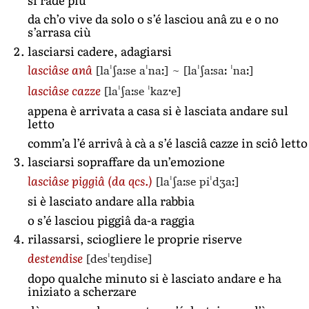
da ch’o vive da solo o s’é lasciou anâ zu e o no
s’arrasa ciù
lasciarsi cadere, adagiarsi
[laˈʃaːse aˈnaː]
~
[laˈʃaːsaː ˈnaː]
lasciâse anâ
[laˈʃaːse ˈkazˑe]
lasciâse cazze
appena è arrivata a casa si è lasciata andare sul
letto
comm’a l’é arrivâ à cà a s’é lasciâ cazze in sciô letto
lasciarsi sopraffare da un’emozione
[laˈʃaːse piˈdʒaː]
lasciâse piggiâ
(da qcs.)
si è lasciato andare alla rabbia
o s’é lasciou piggiâ da-a raggia
rilassarsi, sciogliere le proprie riserve
[desˈteŋdise]
destendise
dopo qualche minuto si è lasciato andare e ha
iniziato a scherzare