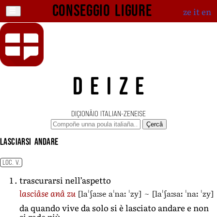
Conseggio ligure
ze
it
en
DEIZE
DIÇIONÄIO ITALIAN-ZENEISE
Çercâ
lasciarsi andare
LOC. V.
trascurarsi nell’aspetto
[laˈʃaːse aˈnaː ˈzy]
~
[laˈʃaːsaː ˈnaː ˈzy]
lasciâse anâ zu
da quando vive da solo si è lasciato andare e non
si rade più