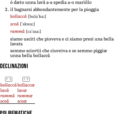
ò dæto unna lavâ a-a spedia a-o mariölo
il bagnarsi abbondantemente per la pioggia
[bulaˈkaː]
bollaccâ
[ˈskwaː]
scoâ
[raˈmaː]
rammâ
siamo usciti che pioveva e ci siamo presi una bella
lavata
semmo sciortii che ciuveiva e se semmo piggiæ
unna bella bollaccâ
Declinazioni
F. S
F. P
bollaccâ
bollaccæ
lavâ
lavæ
rammâ
rammæ
scoâ
scoæ
Polirematiche