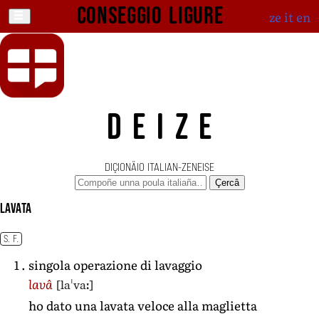
Conseggio ligure
ze
it
en
DEIZE
DIÇIONÄIO ITALIAN-ZENEISE
Çercâ
lavata
S. F.
singola operazione di lavaggio
[laˈvaː]
lavâ
ho dato una lavata veloce alla maglietta