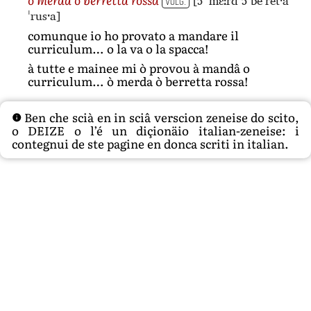
[ɔ ˈmɛːrd ɔ beˈretˑa
VOLG.
ˈrusˑa]
comunque io ho provato a mandare il
curriculum… o la va o la spacca!
à tutte e mainee mi ò provou à mandâ o
curriculum… ò merda ò berretta rossa!
Ben che scià en in sciâ verscion zeneise do scito,
o DEIZE o l’é un diçionäio italian-zeneise: i
contegnui de ste pagine en donca scriti in italian.