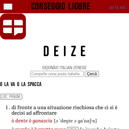
Conseggio ligure
ze
it
en
DEIZE
DIÇIONÄIO ITALIAN-ZENEISE
Çercâ
o la va o la spacca
LOC. PRAGM.
di fronte a una situazione rischiosa che ci si è
decisi ad affrontare
[ɔ ˈdeŋte ɔ ɡaˈnaʃˑa]
ò dente ò ganascia
ò merda ò berretta rossa