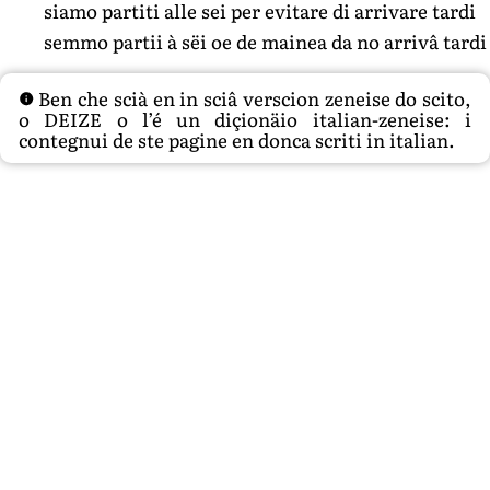
siamo partiti alle sei per evitare di arrivare tardi
semmo partii à sëi oe de mainea da no arrivâ tardi
Ben che scià en in sciâ verscion zeneise do scito,
o DEIZE o l’é un diçionäio italian-zeneise: i
contegnui de ste pagine en donca scriti in italian.