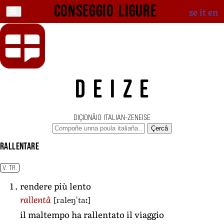
Conseggio ligure
ze
it
en
DEIZE
DIÇIONÄIO ITALIAN-ZENEISE
Çercâ
rallentare
V. TR.
rendere più lento
[raleŋˈtaː]
rallentâ
il maltempo ha rallentato il viaggio