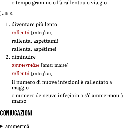
o tempo grammo o l’à rallentou o viægio
V. INTR.
diventare più lento
[raleŋˈtaː]
rallentâ
rallenta, aspettami!
rallenta, aspëtime!
diminuire
[amɛrˈmaːse]
ammermâse
[raleŋˈtaː]
rallentâ
il numero di nuove infezioni è rallentato a
maggio
o numero de neuve infeçioin o s’é ammermou à
marso
Coniugazioni
ammermâ