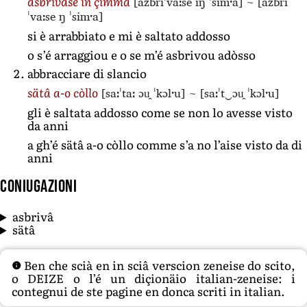
[azbriˈvaːse iŋ ˈsimˑa]
~
[azbri
asbrivâse in çimma
ˈvaːse ŋ ˈsimˑa]
si è arrabbiato e mi è saltato addosso
o s’é arraggiou e o se m’é asbrivou adòsso
abbracciare di slancio
[saːˈtaː ɔu̯ ˈkɔlˑu]
~
[saːˈt‿ɔu̯ ˈkɔlˑu]
sätâ a-o còllo
gli è saltata addosso come se non lo avesse visto
da anni
a gh’é sätâ a-o còllo comme s’a no l’aise visto da di
anni
Coniugazioni
asbrivâ
sätâ
Ben che scià en in sciâ verscion zeneise do scito,
o DEIZE o l’é un diçionäio italian-zeneise: i
contegnui de ste pagine en donca scriti in italian.