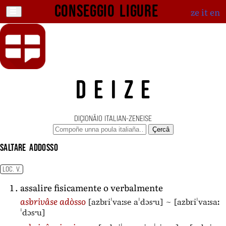
Conseggio ligure
ze
it
en
DEIZE
DIÇIONÄIO ITALIAN-ZENEISE
Çercâ
saltare addosso
LOC. V.
assalire fisicamente o verbalmente
[azbriˈvaːse aˈdɔsˑu]
~
[azbriˈvaːsaː
asbrivâse adòsso
ˈdɔsˑu]