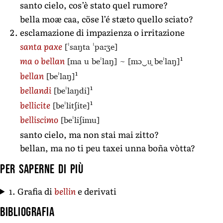
santo cielo, cos’è stato quel rumore?
bella moæ caa, cöse l’é stæto quello sciato?
esclamazione di impazienza o irritazione
[ˈsaŋta ˈpaːʒe]
santa paxe
1
[ma u beˈlaŋ]
~
[mɔ‿u̯ beˈlaŋ]
ma o bellan
1
[beˈlaŋ]
bellan
1
[beˈlaŋdi]
bellandi
1
[beˈlitʃite]
bellicite
[beˈliʃimu]
belliscimo
santo cielo, ma non stai mai zitto?
bellan, ma no ti peu taxei unna boña vòtta?
Per saperne di più
1. Grafia di
bellin
e derivati
Bibliografia