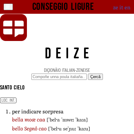
Conseggio ligure
ze
it
en
DEIZE
DIÇIONÄIO ITALIAN-ZENEISE
Çercâ
santo cielo
LOC. INT.
per indicare sorpresa
[ˈbɛlˑa ˈmwɛː ˈkaːa]
bella moæ caa
[ˈbɛlˑu seˈɲuː ˈkaːu]
bello Segnô cao