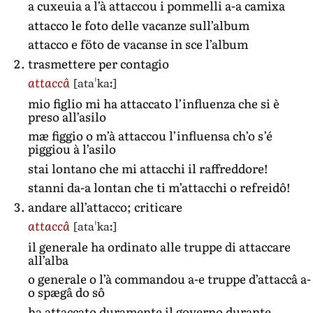
a cuxeuia a l’à attaccou i pommelli a-a camixa
attacco le foto delle vacanze sull’album
attacco e föto de vacanse in sce l’album
trasmettere per contagio
[ataˈkaː]
attaccâ
mio figlio mi ha attaccato l’influenza che si è
preso all’asilo
mæ figgio o m’à attaccou l’influensa ch’o s’é
piggiou à l’asilo
stai lontano che mi attacchi il raffreddore!
stanni da-a lontan che ti m’attacchi o refreidô!
andare all’attacco; criticare
[ataˈkaː]
attaccâ
il generale ha ordinato alle truppe di attaccare
all’alba
o generale o l’à commandou a-e truppe d’attaccâ a-
o spægâ do sô
ha attaccato duramente il governo durante