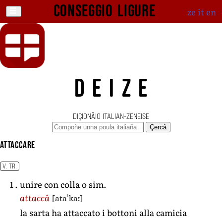
Conseggio ligure
ze
it
en
DEIZE
DIÇIONÄIO ITALIAN-ZENEISE
Çercâ
attaccare
V. TR.
unire con colla o sim.
[ataˈkaː]
attaccâ
la sarta ha attaccato i bottoni alla camicia