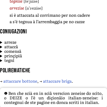
[teˈɲiːse]
tegnîse
[aˈreːzise]
arrezise
si è attaccata al corrimano per non cadere
a s’é tegnua à l’arrembaggia pe no cazze
Coniugazioni
arreze
attaccâ
comensâ
prinçipiâ
tegnî
Polirematiche
→
attaccare bottone
, →
attaccare briga
.
Ben che scià en in sciâ verscion zeneise do scito,
o DEIZE o l’é un diçionäio italian-zeneise: i
contegnui de ste pagine en donca scriti in italian.