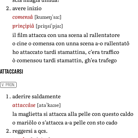
avere inizio
[kumeŋˈsaː]
comensâ
[priŋsiˈpjaː]
prinçipiâ
il film attacca con una scena al rallentatore
o cine o comensa con unna scena a-o rallentatô
ho attaccato tardi stamattina, c’era traffico
ò comensou tardi stamattin, gh’ea trafego
attaccarsi
V. PRON.
aderire saldamente
[ataˈkaːse]
attaccâse
la maglietta si attacca alla pelle con questo caldo
o mariölo o s’attacca a-a pelle con sto cado
reggersi a qcs.