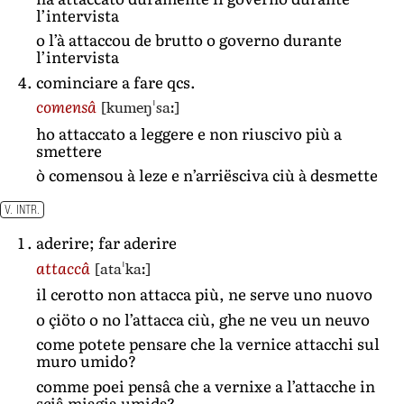
l’intervista
o l’à attaccou de brutto o governo durante
l’intervista
cominciare a fare qcs.
[kumeŋˈsaː]
comensâ
ho attaccato a leggere e non riuscivo più a
smettere
ò comensou à leze e n’arriësciva ciù à desmette
V. INTR.
aderire; far aderire
[ataˈkaː]
attaccâ
il cerotto non attacca più, ne serve uno nuovo
o çiöto o no l’attacca ciù, ghe ne veu un neuvo
come potete pensare che la vernice attacchi sul
muro umido?
comme poei pensâ che a vernixe a l’attacche in
sciâ miagia umida?