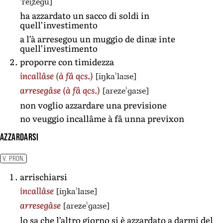
ˈrei̯zeɡu]
ha azzardato un sacco di soldi in
quell’investimento
a l’à arresegou un muggio de dinæ inte
quell’investimento
proporre con timidezza
[iŋkaˈlaːse]
incallâse
(à fâ qcs.)
[arezeˈɡaːse]
arresegâse
(à fâ qcs.)
non voglio azzardare una previsione
no veuggio incallâme à fâ unna previxon
azzardarsi
V. PRON.
arrischiarsi
[iŋkaˈlaːse]
incallâse
[arezeˈɡaːse]
arresegâse
lo sa che l’altro giorno si è azzardato a darmi del