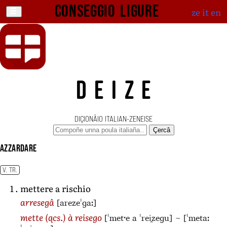
Conseggio ligure
ze
it
en
DEIZE
DIÇIONÄIO ITALIAN-ZENEISE
Çercâ
azzardare
V. TR.
mettere a rischio
[arezeˈɡaː]
arresegâ
[ˈmetˑe a ˈrei̯zeɡu]
~
[ˈmetaː
mette
(qcs.)
à reisego