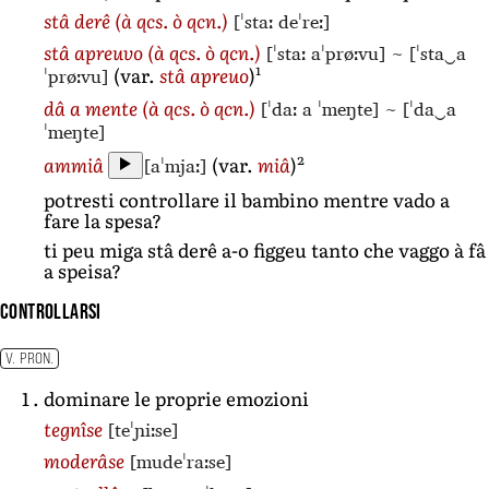
[ˈstaː deˈreː]
stâ derê
(à qcs. ò qcn.)
[ˈstaː aˈprøːvu]
~
[ˈsta‿a
stâ apreuvo
(à qcs. ò qcn.)
1
ˈprøːvu]
(var.
stâ apreuo
)
[ˈdaː a ˈmeŋte]
~
[ˈda‿a
dâ a mente
(à qcs. ò qcn.)
ˈmeŋte]
2
[aˈmjaː]
ammiâ
(var.
miâ
)
potresti controllare il bambino mentre vado a
fare la spesa?
ti peu miga stâ derê a-o figgeu tanto che vaggo à fâ
a speisa?
controllarsi
V. PRON.
dominare le proprie emozioni
[teˈɲiːse]
tegnîse
[mudeˈraːse]
moderâse