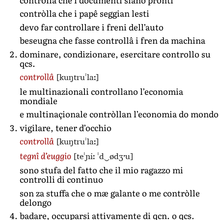
contròlla che i papê seggian lesti
devo far controllare i freni dell’auto
beseugna che fasse controllâ i fren da machina
dominare, condizionare, esercitare controllo su
qcs.
[kuŋtruˈlaː]
controllâ
le multinazionali controllano l’economia
mondiale
e multinaçionale contròllan l’economia do mondo
vigilare, tener d’occhio
[kuŋtruˈlaː]
controllâ
[teˈɲiː ˈd‿ødʒˑu]
tegnî d’euggio
sono stufa del fatto che il mio ragazzo mi
controlli di continuo
son za stuffa che o mæ galante o me contròlle
delongo
badare, occuparsi attivamente di qcn. o qcs.