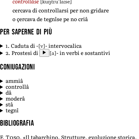
[kuŋtruˈlaːse]
controllâse
cercava di controllarsi per non gridare
o çercava de tegnîse pe no criâ
Per saperne di più
[v]
1. Caduta di -
- intervocalica
[a]
2. Prostesi di
- in verbi e sostantivi
Coniugazioni
ammiâ
controllâ
dâ
moderâ
stâ
tegnî
Bibliografia
F. Toso
, «Il tabarchino. Strutture, evoluzione storica,