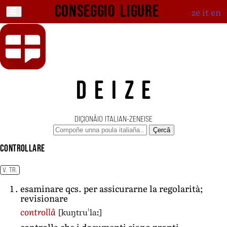
Conseggio ligure
ze
it
en
DEIZE
DIÇIONÄIO ITALIAN-ZENEISE
Çercâ
controllare
V. TR.
esaminare qcs. per assicurarne la regolarità;
revisionare
[kuŋtruˈlaː]
controllâ
controlla che i documenti siano pronti