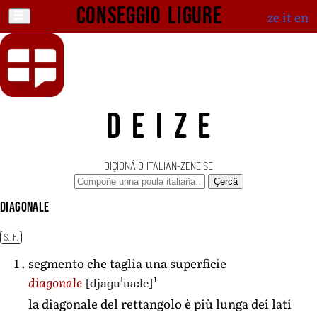
Conseggio ligure
ze
it
en
DEIZE
DIÇIONÄIO ITALIAN-ZENEISE
Çercâ
diagonale
S. F.
segmento che taglia una superficie
1
[djaɡuˈnaːle]
diagonale
la diagonale del rettangolo è più lunga dei lati