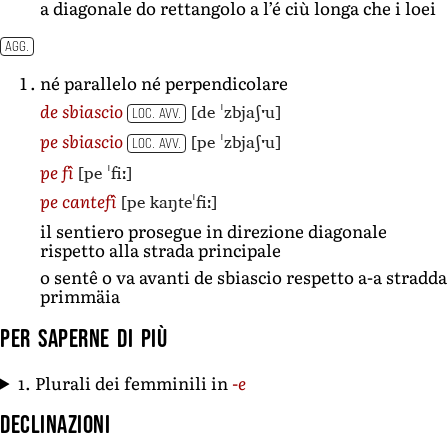
a diagonale do rettangolo a l’é ciù longa che i loei
AGG.
né parallelo né perpendicolare
[de ˈzbjaʃˑu]
de sbiascio
LOC. AVV.
[pe ˈzbjaʃˑu]
pe sbiascio
LOC. AVV.
[pe ˈfiː]
pe fî
[pe kaŋteˈfiː]
pe cantefî
il sentiero prosegue in direzione diagonale
rispetto alla strada principale
o sentê o va avanti de sbiascio respetto a-a stradda
primmäia
Per saperne di più
1. Plurali dei femminili in
-e
Declinazioni