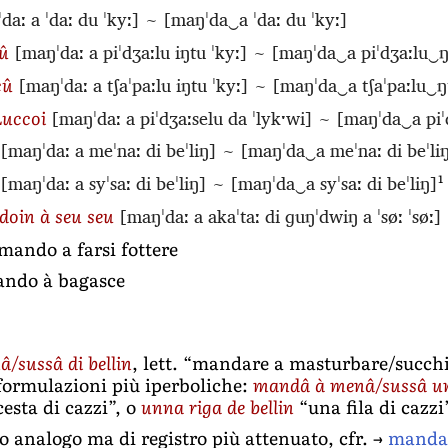
daː a ˈdaː du ˈkyː]
~
[maŋˈda‿a ˈdaː du ˈkyː]
[maŋˈdaː a piˈdʒaːlu iŋtu ˈkyː]
~
[maŋˈda‿a piˈdʒaːlu‿ŋ
cû
[maŋˈdaː a tʃaˈpaːlu iŋtu ˈkyː]
~
[maŋˈda‿a tʃaˈpaːlu‿ŋ
cû
[maŋˈdaː a piˈdʒaːselu da ˈlykˑwi]
~
[maŋˈda‿a piˈd
Luccoi
[maŋˈdaː a meˈnaː di beˈliŋ]
~
[maŋˈda‿a meˈnaː di beˈli
[maŋˈdaː a syˈsaː di beˈliŋ]
~
[maŋˈda‿a syˈsaː di beˈliŋ]
1
[maŋˈdaː a akaˈtaː di ɡuŋˈdwiŋ a ˈsøː ˈsøː]
doin à seu seu
 mando a farsi fottere
mando à bagasce
/sussâ di bellin
, lett. “mandare a masturbare/succhi
 formulazioni più iperboliche:
mandâ à menâ/sussâ unn
esta di cazzi”, o
unna riga de bellin
“una fila di cazzi
to analogo ma di registro più attenuato, cfr. →
mandar