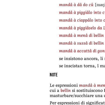
[maŋˈ
mandâ à dâ do cû
mandâ à piggiâlo into 
mandâ à ciappâlo into 
mandâ à piggiâselo da 
mandâ à menâ di bellin
mandâ à sussâ di bellin
mandâ à accattâ di gon
se insistono ancora, li
se inscistan torna, î 
Note
Le espressioni
mandâ à menâ
cui a
bellin
si sostituiscono
masturbare/succhiare una c
Per espressioni di significa