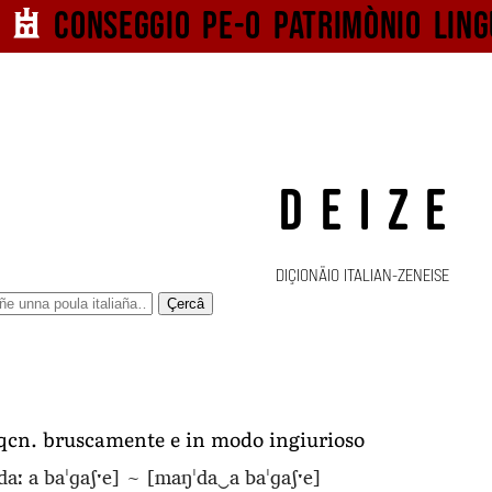
Conseggio pe-o
patrimònio ling
DEIZE
DIÇIONÄIO ITALIAN-ZENEISE
Çercâ
qcn. bruscamente e in modo ingiurioso
aː a baˈɡaʃˑe]
~
[maŋˈda‿a baˈɡaʃˑe]