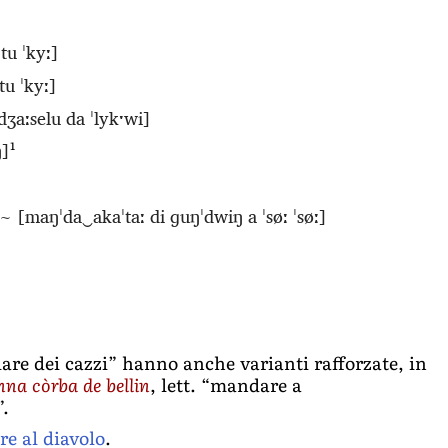
tu ˈkyː]
tu ˈkyː]
ʒaːselu da ˈlykˑwi]
ŋ]
1
~
[maŋˈda‿akaˈtaː di ɡuŋˈdwiŋ a ˈsøː ˈsøː]
are dei cazzi” hanno anche varianti rafforzate, in
a còrba de bellin
, lett. “mandare a
”.
e al diavolo
.