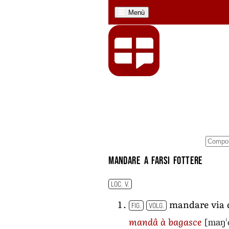
Menù
mandare a farsi fottere
LOC. V.
mandare via 
FIG.
VOLG.
[maŋˈd
mandâ à bagasce