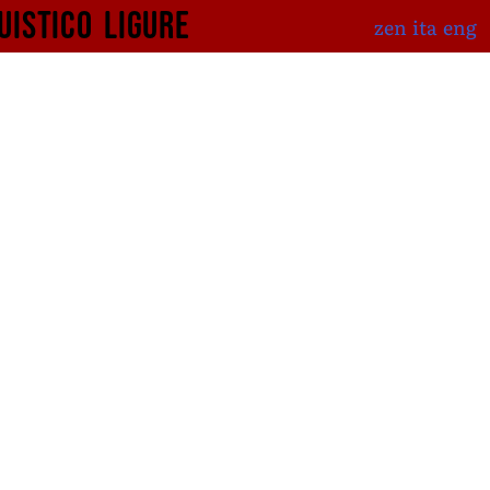
uistico
ligure
zen
ita
eng