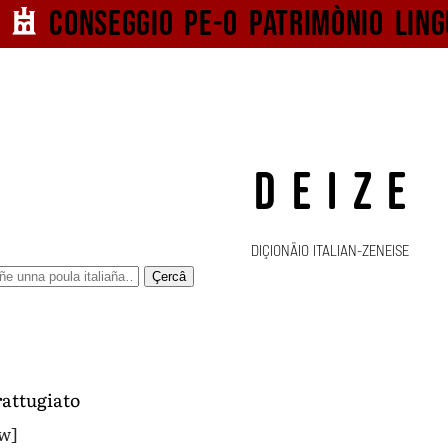
Conseggio pe-o
patrimònio ling
DEIZE
DIÇIONÄIO ITALIAN-ZENEISE
Çercâ
rattugiato
ɔw]