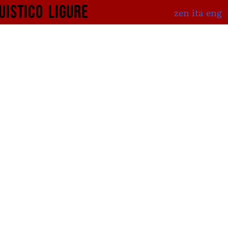
uistico
ligure
zen
ita
eng