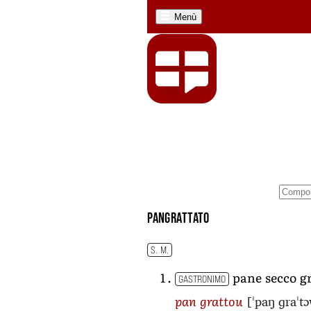
Menù
pangrattato
S. M.
pane secco g
GASTRONIMO
[ˈpaŋ ɡraˈt
pan grattou