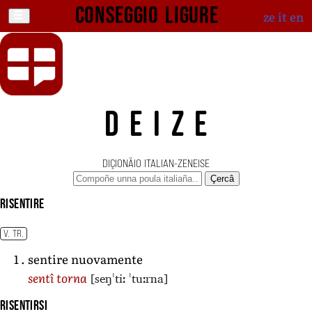
Conseggio ligure
ze
it
en
DEIZE
DIÇIONÄIO ITALIAN-ZENEISE
Çercâ
risentire
V. TR.
sentire nuovamente
[seŋˈtiː ˈtuːrna]
sentî torna
risentirsi