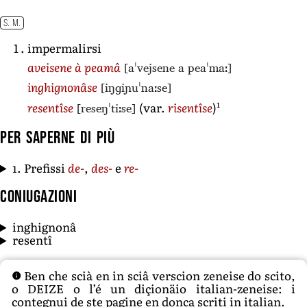
S. M.
impermalirsi
[aˈvejsene a peaˈmaː]
aveisene à peamâ
[iŋɡiɲuˈnaːse]
inghignonâse
1
[reseŋˈtiːse]
resentîse
(var.
risentîse
)
Per saperne di più
1. Prefissi
de-
,
des-
e
re-
Coniugazioni
inghignonâ
resentî
Ben che scià en in sciâ verscion zeneise do scito,
o DEIZE o l’é un diçionäio italian-zeneise: i
contegnui de ste pagine en donca scriti in italian.