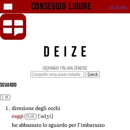
Conseggio ligure
ze
it
en
DEIZE
DIÇIONÄIO ITALIAN-ZENEISE
Çercâ
sguardo
S. M.
direzione degli occhi
[ˈødʒˑi]
euggi
PLUR.
ho abbassato lo sguardo per l’imbarazzo