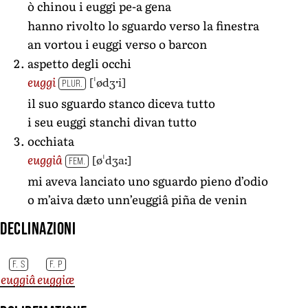
ò chinou i euggi pe-a gena
hanno rivolto lo sguardo verso la finestra
an vortou i euggi verso o barcon
aspetto degli occhi
[ˈødʒˑi]
euggi
PLUR.
il suo sguardo stanco diceva tutto
i seu euggi stanchi divan tutto
occhiata
[øˈdʒaː]
euggiâ
FEM.
mi aveva lanciato uno sguardo pieno d’odio
o m’aiva dæto unn’euggiâ piña de venin
Declinazioni
F. S
F. P
euggiâ
euggiæ