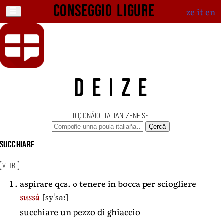
Conseggio ligure
ze
it
en
DEIZE
DIÇIONÄIO ITALIAN-ZENEISE
Çercâ
succhiare
V. TR.
aspirare qcs. o tenere in bocca per sciogliere
[syˈsaː]
sussâ
succhiare un pezzo di ghiaccio