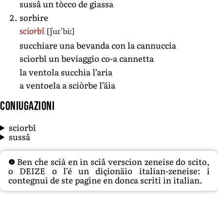
sussâ un tòcco de giassa
sorbire
[ʃurˈbiː]
sciorbî
succhiare una bevanda con la cannuccia
sciorbî un beviaggio co-a cannetta
la ventola succhia l’aria
a ventoela a sciòrbe l’äia
Coniugazioni
sciorbî
sussâ
Ben che scià en in sciâ verscion zeneise do scito,
o DEIZE o l’é un diçionäio italian-zeneise: i
contegnui de ste pagine en donca scriti in italian.