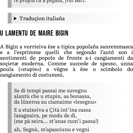
Traduçion italiaña
U lamentu de maire Bigin
A Bigin a vorrieiva ëse a tipica popolaña sanremmasca
e a l’esprimme quelli che segondo l’autô son i
sentimenti do popolo de fronte a-i cangiamenti da
soçietæ moderna. Comme succede de spesso, unna
poula (
«stupin»
) a vëgne à ëse o scimbolo do
cangiamento di costummi.
Se di tempi passai me suvegnu
alantù che u stupin, aa bonassa,
da lüxerna au ciamaimo «lesegnu»
E a staixeiva a Çità int’ina cassa
lasagnaira, pe modu de dì,
(me pà seira… st’anae cum’i passa!)
ah, Segnù, m’apasciunu e vegnì