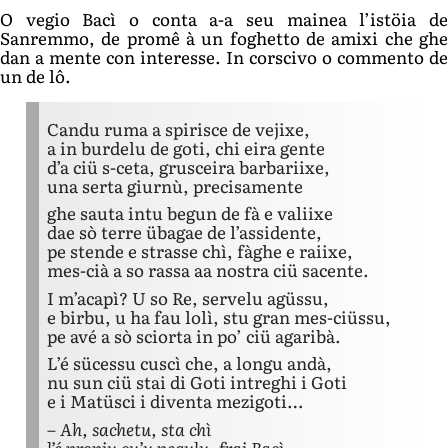
O vegio Bacì o conta a-a seu mainea l’istöia de
Sanremmo, de promê à un foghetto de amixi che ghe
dan a mente con interesse. In corscivo o commento de
un de lô.
Candu ruma a spirisce de vejixe,
a in burdelu de goti, chi eira gente
d’a ciü s-ceta, grusceira barbariixe,
una serta giurnù, precisamente
ghe sauta intu begun de fà e valiixe
dae sò terre übagae de l’assidente,
pe stende e strasse chì, fàghe e raiixe,
mes-cià a so rassa aa nostra ciü sacente.
I m’acapì? U so Re, servelu agüssu,
e birbu, u ha fau lolì, stu gran mes-ciüssu,
pe avé a sò sciorta in po’ ciü agaribà.
L’é sücessu cuscì che, a longu andà,
nu sun ciü stai di Goti intreghi i Goti
e i Matüsci i diventa mezigoti…
– Ah, sachetu, sta chì
l’é propiu cu’u pegulu, frai Bacì.