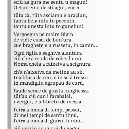
sciü aa gura me sentu u magun!
O Sanremu de sti agni, cuscì
tüta cà, tüta asciamu e uraçiun,
tantu bela intu to pecenin,
tantu unesta intu to gunelun!
Vergoegna pe maire Bigin
de viète cuscì de bun’ura
cue braghete e u russetu, in camin…
Ogni figlia a seghiva alantura
ciü che a moda de robe, l’unù.
Noma chela a faixeiva a scignura,
ch’a n’aixeiva da metine au sù.
Ina blüsa da ren, e in sciâ tressa
in mandigliu agrupau de curù,
faude sence de giüsta lunghessa,
tüt’au ciü cun i farabalai,
i vergui, e u libretu da messa,
l’eira a moda di tempi passai,
di mei tempi de santu timù,
l’eira a moda di giurni luntai,
ciü veixin au vurré du Segnù.