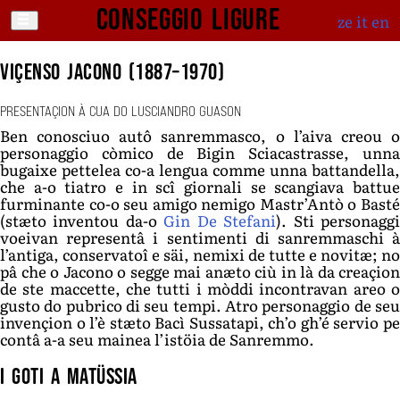
Conseggio ligure
ze
it
en
Viçenso Jacono (1887–1970)
PRESENTAÇION À CUA DO LUSCIANDRO GUASON
Ben conosciuo autô sanremmasco, o l’aiva creou o
personaggio còmico de Bigin Sciacastrasse, unna
bugaixe pettelea co-a lengua comme unna battandella,
che a-o tiatro e in scî giornali se scangiava battue
furminante co-o seu amigo nemigo Mastr’Antò o Basté
(stæto inventou da-o
Gin De Stefani
). Sti personagg
voeivan representâ i sentimenti di sanremmaschi à
l’antiga, conservatoî e säi, nemixi de tutte e novitæ; no
pâ che o Jacono o segge mai anæto ciù in là da creaçion
de ste maccette, che tutti i mòddi incontravan areo o
gusto do pubrico di seu tempi. Atro personaggio de seu
invençion o l’è stæto Bacì Sussatapi, ch’o gh’é servio pe
contâ a-a seu mainea l’istöia de Sanremmo.
I Goti a Matüssia