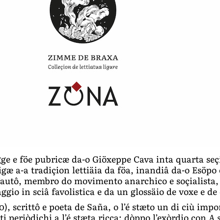
gge e föe pubricæ da-o Giöxeppe Cava inta quarta seç
ligæ a-a tradiçion lettiäia da föa, inandiâ da-o Esöpo
l’autô, membro do movimento anarchico e soçialista, 
gio in sciâ favolistica e da un glossäio de voxe e de 
), scrittô e poeta de Saña, o l’é stæto un di ciù impo
ti periòdichi a l’é stæta ricca; dòppo l’exòrdio con
A 