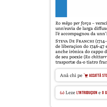
Ro mêgo per força
– versc
unn’euvia de larga diffu
l’é accompagnou da unn’i
Steva De Franchi
(1714–
de liberaçion do 1746-47 
anche irònica do cappo d
de seu poexie (
Ro chittarr
trasportæ da-o tiatro fra
Anâ chì pe
accattâ st
Leze
e
l’introduçion
o g