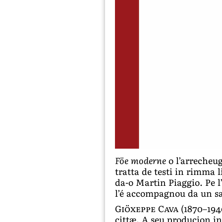
Föe moderne
o l’arrecheu
tratta de testi in rimma 
da-o Martin Piaggio. Pe 
l’é accompagnou da un sag
Giöxeppe Cava
(1870–1940
çittæ. A seu produçion in