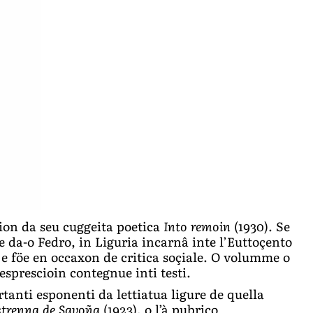
ion da seu cuggeita poetica
Into remoin
(1930). Se
 e da-o Fedro, in Liguria incarnâ inte l’Euttoçento
e föe en occaxon de critica soçiale. O volumme o
esprescioin contegnue inti testi.
rtanti esponenti da lettiatua ligure de quella
strenna de Savoña
(1923), o l’à pubrico