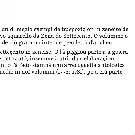
é un di megio exempi de traspoxiçion in zeneise de
vivo aquarello da Zena do Setteçento. O volumme o
n de ciù grammo intende pe-o lettô d’ancheu.
Setteçento in zeneise. O l’à piggiou parte a-a guæra
é stæto autô, insemme à atri, da rielaboraçion
ian, o l’à fæto stampâ unn’arrecuggeita antològica
medie in doî volummi (1772; 1781), pe-a ciù parte