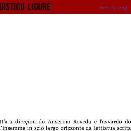
uistico
ligure
zen
ita
eng
ott’a-a direçion do Ansermo Roveda e l’avvardo d
’insemme in sciô largo orizzonte da lettiatua scrita