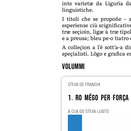
inte varietæ da Liguria d
linguistiche.
I titoli che se propoñe –
esperiense ciù scignificati
træ seçioin, ligæ à træ tipo
e a preusa; bleu pe-o tiatro
A colleçion a l’é sott’a-a
speçialisti. Lögo e grafica 
Volummi
STEVA DE FRANCHI
1. Ro mêgo per força
À CUA DO STEVA LUSITO