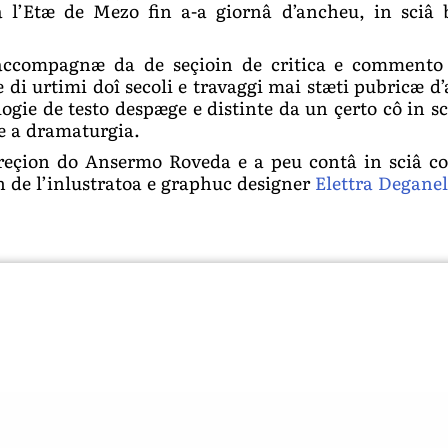
a l’Etæ de Mezo fin a-a giornâ d’ancheu, in sciâ 
 accompagnæ da de seçioin de critica e commento –
ve di urtimi doî secoli e travaggi mai stæti pubricæ 
logie de testo despæge e distinte da un çerto cô in s
 e a dramaturgia.
 direçion do Ansermo Roveda e a peu contâ in sciâ c
en de l’inlustratoa e graphuc designer
Elettra Deganel