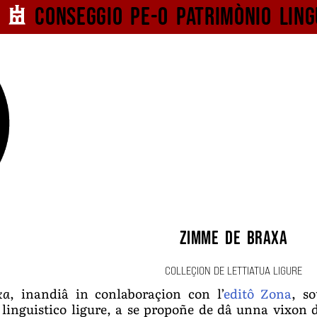
Conseggio pe-o
patrimònio ling
Zimme de braxa
COLLEÇION DE LETTIATUA LIGURE
xa
, inandiâ in conlaboraçion con l’
editô Zona
, s
linguistico ligure, a se propoñe de dâ unna vixon d